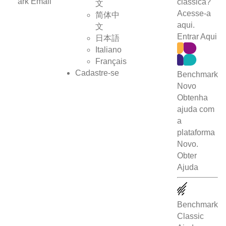
clássica?
文
Acesse-a
简体中
aqui.
文
Entrar Aqui
日本語
Italiano
Français
Cadastre-se
Benchmark
Novo
Obtenha
ajuda com
a
plataforma
Novo.
Obter
Ajuda
Benchmark
Classic