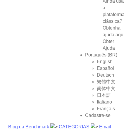
Ainda usa
a
plataforma
clássica?
Obtenha
ajuda aqui.
Obter
Ajuda
Português (BR)
English
Español
Deutsch
繁體中文
简体中文
日本語
Italiano
Français
Cadastre-se
Blog da Benchmark
CATEGORIAS
Email