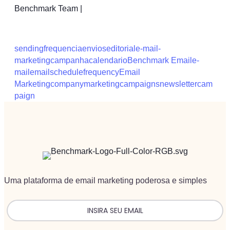
Benchmark Team |
sending
frequencia
envios
editorial
e-mail-
marketing
campanha
calendario
Benchmark Email
e-
mail
email
schedule
frequency
Email
Marketing
company
marketing
campaigns
newsletter
cam
paign
Uma plataforma de email marketing poderosa e simples