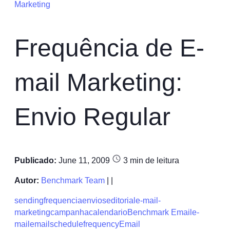
Marketing
Frequência de E-
mail Marketing:
Envio Regular
Publicado:
June 11, 2009
3
min de leitura
Autor:
Benchmark Team
| |
sending
frequencia
envios
editorial
e-mail-
marketing
campanha
calendario
Benchmark Email
e-
mail
email
schedule
frequency
Email