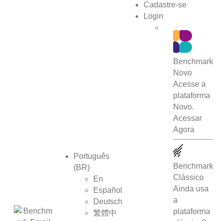
Cadastre-se
Login
Benchmark
Novo
Acesse a
plataforma
Novo.
Acessar
Agora
Português
Benchmark
(BR)
Clássico
En
Ainda usa
Español
a
Deutsch
plataforma
繁體中