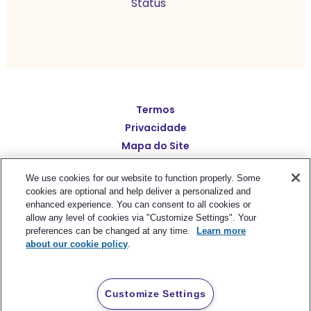
Status
English
Termos
Español
Privacidade
Deutsch
Mapa do Site
Português (BR)
繁體中文
We use cookies for our website to function properly. Some
简体中文
cookies are optional and help deliver a personalized and
enhanced experience. You can consent to all cookies or
© Polaris Software
,
LLC
日本語
Benchmark Email® is a
allow any level of cookies via "Customize Settings". Your
preferences can be changed at any time.
Learn more
registered trademark of
Polaris Software, LLC
Italiano
about our cookie policy
.
Français
Customize Settings