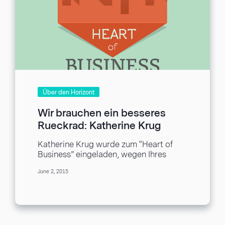
Über den Horizont
Wir brauchen ein besseres
Rueckrad: Katherine Krug
Katherine Krug wurde zum “Heart of
Business” eingeladen, wegen Ihres
enorm erfolgreichen KickStarter
June 2, 2015
geladenen Projektes, das bessere
Rueckrad. Wir haben...