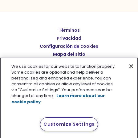
Términos
English
Privacidad
Deutsch
Configuración de cookies
繁體中文
Mapa del sitio
Español
简体中文
We use cookies for our website to function properly.
Some cookies are optional and help deliver a
日本語
personalized and enhanced experience. You can
© Polaris Software
,
LLC 粤ICP备14001834号
Benchmark
consent to all cookies or allow any level of cookies
Italiano
Email® es una marca comercial registrada de
Polaris
via "Customize Settings". Your preferences can be
changed at any time.
Learn more about our
Português (BR)
Software, LLC
cookie policy
.
Français
Customize Settings