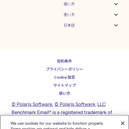
使い方
使い方
日本語
契約条件
プライバシーポリシー
Cookie 設定
サイトマップ
使い方
© Polaris Software
,
© Polaris Software
,
LLC
Benchmark Email® is a registered trademark of
Polaris Software, LLC
We use cookies for our website to function properly.
Some cookies are optional and help deliver a