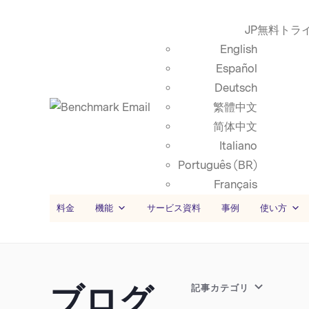
JP
無料トラ
English
Español
Deutsch
繁體中文
简体中文
Italiano
Português (BR)
Français
料金
機能
サービス資料
事例
使い方
ブログ
記事カテゴリ