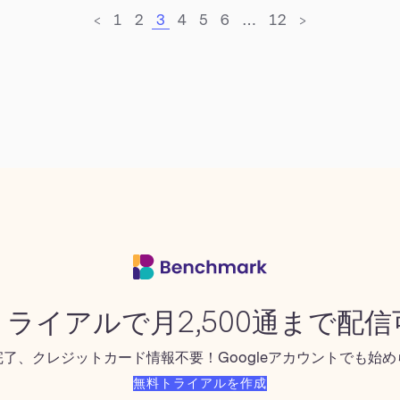
<
1
2
3
4
5
6
…
12
>
ライアルで月2,500通まで配信
完了、クレジットカード情報不要！Googleアカウントでも始
無料トライアルを作成