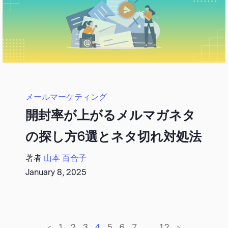
メールマーケティング
開封率が上がるメルマガネタ
の探し方6選とネタ切れ対処法
著者
山本 百合子
January 8, 2025
<
1
2
3
4
5
6
7
…
12
>