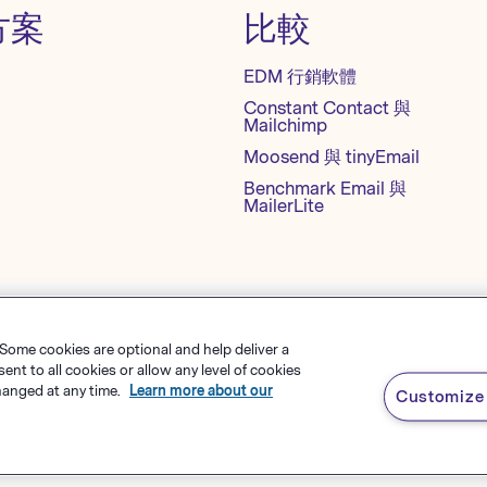
方案
比較
EDM 行銷軟體
Constant Contact 與
Mailchimp
Moosend 與 tinyEmail
Benchmark Email 與
MailerLite
 Some cookies are optional and help deliver a
okie 设置
網站地圖
繁體中文
t to all cookies or allow any level of cookies
hanged at any time.
Learn more about our
Customize 
s Software
，
有限責任公司
English
rk Email® 為
Polaris Software, LLC
的註冊商標
Español
Deutsch