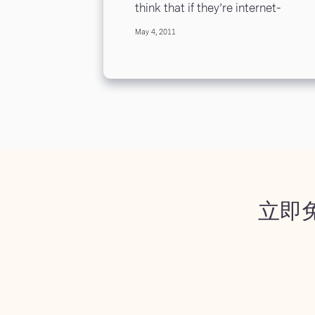
think that if they’re internet-
based they don’t need to worry
May 4, 2011
about presentation in the same
way...
立即