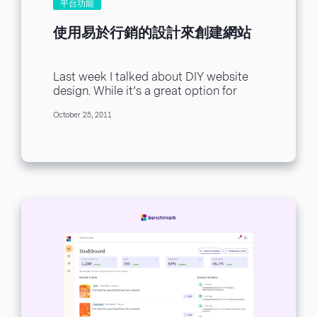
平台功能
使用易於行銷的設計來創建網站
Last week I talked about DIY website
design. While it’s a great option for
budget-strapped folks, the rule of
October 25, 2011
thumb...