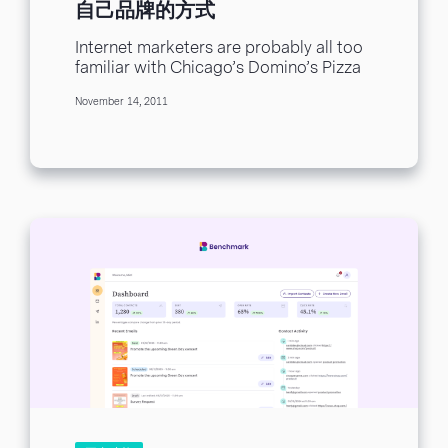
自己品牌的方式
Internet marketers are probably all too
familiar with Chicago’s Domino’s Pizza
legend Ramon DeLeon, but for those of
November 14, 2011
you out...