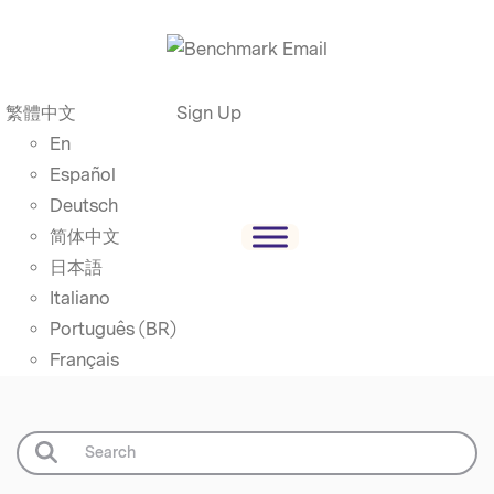
繁體中文
Sign Up
En
Español
Deutsch
简体中文
日本語
Italiano
Português (BR)
Français