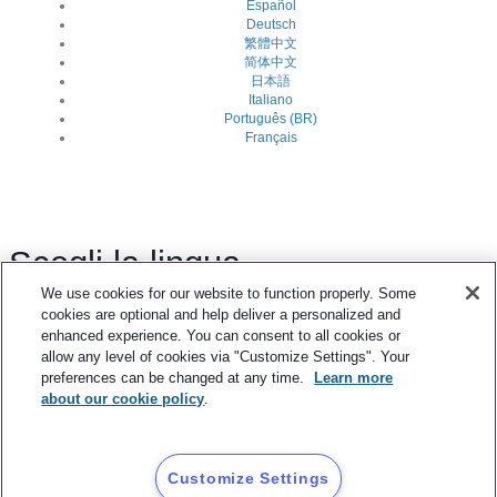
Español
Deutsch
繁體中文
简体中文
日本語
Italiano
Português (BR)
Français
Scegli la lingua
We use cookies for our website to function properly. Some
cookies are optional and help deliver a personalized and
English
enhanced experience. You can consent to all cookies or
Español
allow any level of cookies via "Customize Settings". Your
Deutsch
preferences can be changed at any time.
Learn more
about our cookie policy
.
繁體中文
简体中文
日本語
Italiano
Customize Settings
Português (BR)