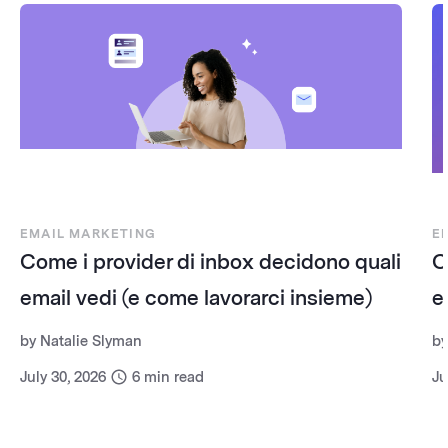
EMAIL MARKETING
E
Come i provider di inbox decidono quali
C
email vedi (e come lavorarci insieme)
e
by
Natalie Slyman
b
July 30, 2026
6
min read
Ju