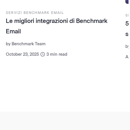
SERVIZI BENCHMARK EMAIL
S
Le migliori integrazioni di Benchmark
5
Email
s
by
Benchmark Team
b
October 23, 2025
3
min read
Ap