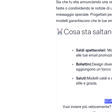
Sia che tu stia annunciando una v
feste o condividendo le notizie di u
messaggio speciale. Progettati per
modelli garantiscono che le tue ema
Cosa sta saltan
Saldi spettacolari:
Mod
alle tue email promozio
Bollettini:
Design diver
aggiungono un tocco g
Saluti:
Modelli caldi e 
stile e grazia.
SCA
Vuoi inviare più velocemente