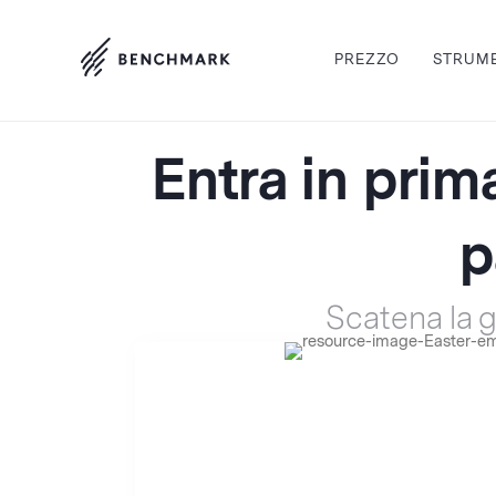
PREZZO
STRUM
Entra in prim
p
Scatena la g