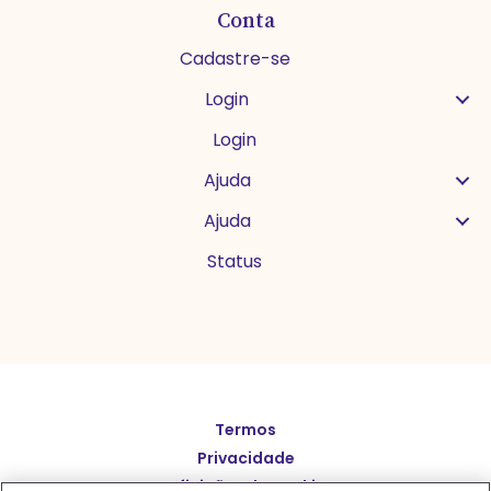
Conta
Cadastre-se
Login
Login
Ajuda
Ajuda
Status
Termos
English
Privacidade
Español
Definições de cookies