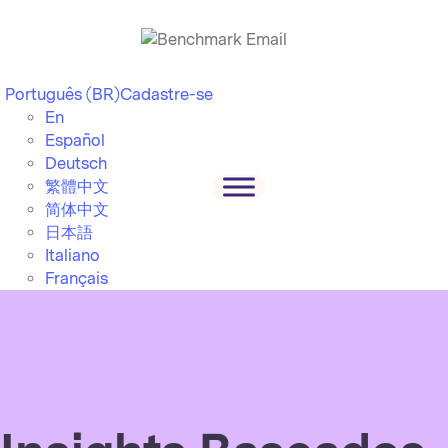
Português (BR)
Cadastre-se
En
Español
Deutsch
繁體中文
简体中文
日本語
Italiano
Français