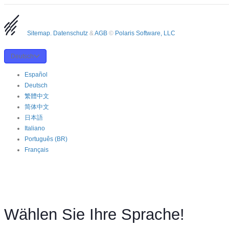
Sitemap.
Datenschutz
&
AGB
©
Polaris Software, LLC
Deutsch
Español
Deutsch
繁體中文
简体中文
日本語
Italiano
Português (BR)
Français
Wählen Sie Ihre Sprache!