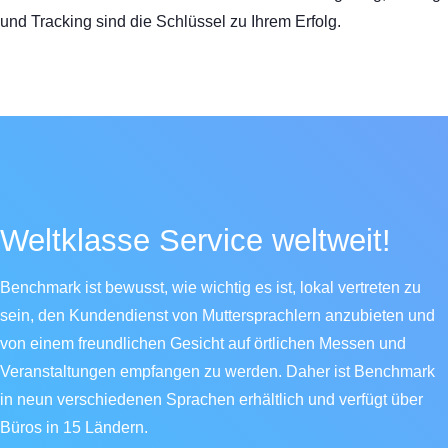
und Tracking sind die Schlüssel zu Ihrem Erfolg.
Weltklasse Service weltweit!
Benchmark ist bewusst, wie wichtig es ist, lokal vertreten zu
sein, den Kundendienst von Muttersprachlern anzubieten und
von einem freundlichen Gesicht auf örtlichen Messen und
Veranstaltungen empfangen zu werden. Daher ist Benchmark
in neun verschiedenen Sprachen erhältlich und verfügt über
Büros in 15 Ländern.