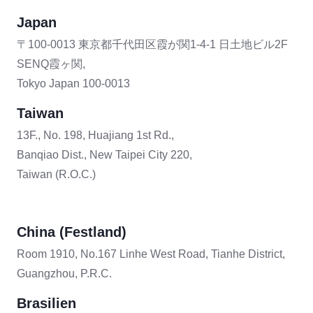
Japan
〒100-0013 東京都千代田区霞が関1-4-1 日土地ビル2F
SENQ霞ヶ関,
Tokyo Japan 100-0013
Taiwan
13F., No. 198, Huajiang 1st Rd.,
Banqiao Dist., New Taipei City 220,
Taiwan (R.O.C.)
China (Festland)
Room 1910, No.167 Linhe West Road, Tianhe District,
Guangzhou, P.R.C.
Brasilien