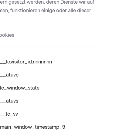
ern gesetzt werden, deren Dienste wir auf
n, funktionieren einige oder alle dieser
ookies
__lc.visitor_id.nnnnnnn
__atuvc
lc_window_state
__atuvs
__lc_vv
main_window_timestamp_9