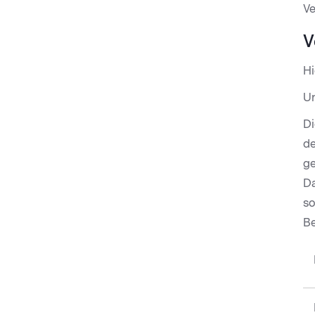
Ve
V
Hi
Un
Di
de
ge
Da
so
Be