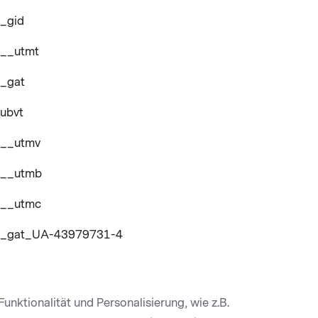
_gid
__utmt
_gat
ubvt
__utmv
__utmb
__utmc
_gat_UA-43979731-4
unktionalität und Personalisierung, wie z.B.