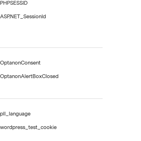
PHPSESSID
ASP.NET_SessionId
OptanonConsent
OptanonAlertBoxClosed
pll_language
wordpress_test_cookie