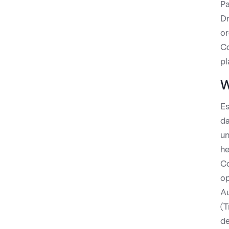
Pa
Dr
or
Co
pl
W
Es
da
un
he
Co
op
Au
(T
de