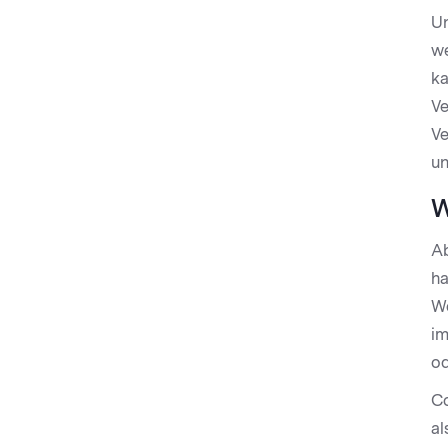
Un
we
ka
Ve
Ve
un
W
Ab
ha
We
im
od
Co
al