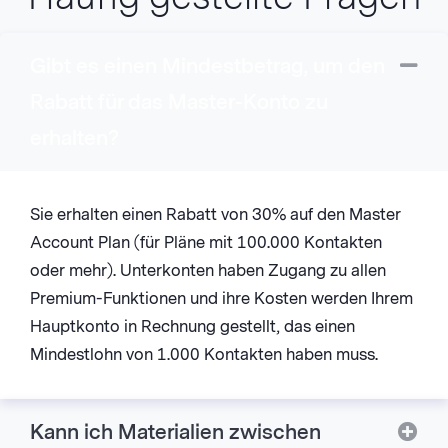
Gibt es einen Mindestbetrag, um den
Col
Rabatt für das Master-Konto zu
erhalten?
Sie erhalten einen Rabatt von 30% auf den Master
Account Plan (für Pläne mit 100.000 Kontakten
oder mehr). Unterkonten haben Zugang zu allen
Premium-Funktionen und ihre Kosten werden Ihrem
Hauptkonto in Rechnung gestellt, das einen
Mindestlohn von 1.000 Kontakten haben muss.
Kann ich Materialien zwischen
Ex