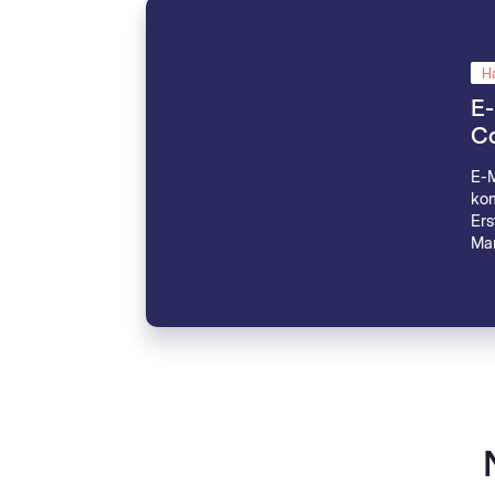
H
E-
C
E-
kom
Ers
Mar