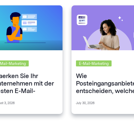
Mail-Marketing
E-Mail-Marketing
aerken Sie Ihr
Wie
ternehmen mit der
Posteingangsanbiet
sten E-Mail-
entscheiden, welch
rketing-Plattform
E-Mails Sie sehen
st 3, 2026
July 30, 2026
(und wie Sie damit
umgehen)