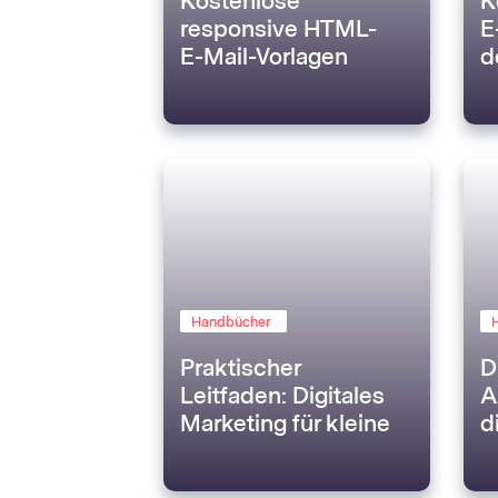
Kostenlose
K
responsive HTML-
E
E-Mail-Vorlagen
d
Handbücher
Praktischer
D
Leitfaden: Digitales
A
Marketing für kleine
d
Unternehmen
s