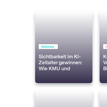
Webinare
Sichtbarkeit im KI-
K
Zeitalter gewinnen:
V
Wie KMU und
B
Agenturen
B
erfolgreich sein
können, wenn KI die
Suche dominiert