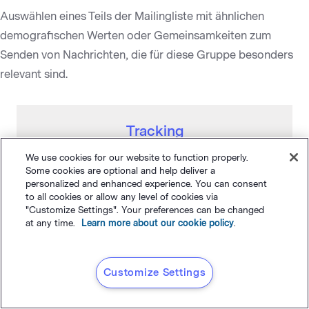
Auswählen eines Teils der Mailingliste mit ähnlichen
demografischen Werten oder Gemeinsamkeiten zum
Senden von Nachrichten, die für diese Gruppe besonders
relevant sind.
Tracking
We use cookies for our website to function properly.
Some cookies are optional and help deliver a
Sammeln und Auswerten der Statistiken (oder Metriken),
personalized and enhanced experience. You can consent
to all cookies or allow any level of cookies via
die die Wirksamkeit einer E-Mail oder einer E-Mail-
"Customize Settings". Your preferences can be changed
Kampagne messen.
at any time.
Learn more about our cookie policy
.
U
Customize Settings