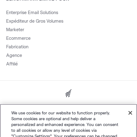
Enterprise Email Solutions
Expéditeur de Gros Volumes
Marketer
Ecommerce
Fabrication
Agence
Affilié
&
Plan du site.
Vie privée
Conditions générales
Paramètres des
We use cookies for our website to function properly.
Some cookies are optional and help deliver a
©
cookies
Polaris Software, LLC
personalized and enhanced experience. You can consent
to all cookies or allow any level of cookies via
"Customize Settings". Your preferences can be changed