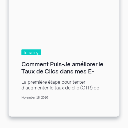
Emailing
Comment Puis-Je améliorer le
Taux de Clics dans mes E-
Mails ?
La première étape pour tenter
d’augmenter le taux de clic (CTR) de
vos e-mails est de correctement
November 18, 2016
segmenter votre liste...