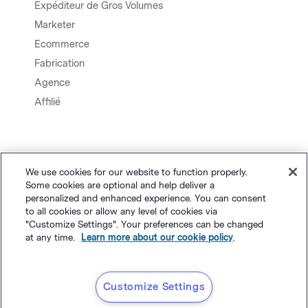
Expéditeur de Gros Volumes
Marketer
Ecommerce
Fabrication
Agence
Affilié
We use cookies for our website to function properly.
Some cookies are optional and help deliver a
personalized and enhanced experience. You can consent
to all cookies or allow any level of cookies via
&
Plan du site.
Vie privée
Conditions générales
Paramètres des
"Customize Settings". Your preferences can be changed
at any time.
Learn more about our cookie policy
.
©
cookies
Polaris Software, LLC
Français
Customize Settings