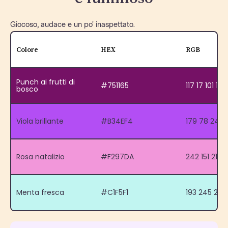
Giocoso, audace e un po' inaspettato.
Colore
HEX
RGB
Punch ai frutti di
#751165
117 17 101 10
bosco
Viola brillante
#B34EF4
179 78 244 
Rosa natalizio
#F297DA
242 151 218 
Menta fresca
#C1F5F1
193 245 241