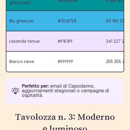
#009499
0 148 153 1
ghiacciato
Blu ghiaccio
#3CB7E8
60 183 232 
Lavanda tenue
#F1E3FF
241 227 255
Bianco neve
#FFFFFF
255 255 255
Perfetto per:
email di Capodanno,
aggiornamenti stagionali o campagne di
ospitalità.
Tavolozza n. 3: Moderno
e luminoso