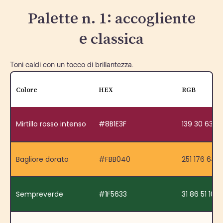
Palette n. 1: accogliente
e classica
Toni caldi con un tocco di brillantezza.
Colore
HEX
RGB
Mirtillo rosso intenso
#8B1E3F
139 30 63 1
Bagliore dorato
#FBB040
251 176 64 
Sempreverde
#1F5633
31 86 51 100