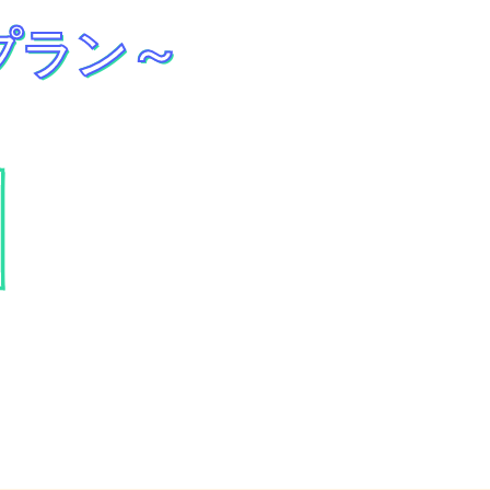
プラン～
引