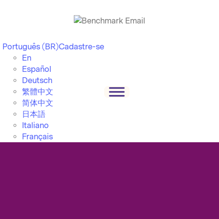
Português (BR)
Cadastre-se
En
Español
Deutsch
繁體中文
简体中文
日本語
Italiano
Français