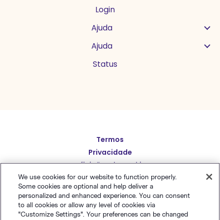
Login
Ajuda
Ajuda
Status
Termos
English
Privacidade
Español
Definições de cookies
Deutsch
Mapa do Site
We use cookies for our website to function properly.
Some cookies are optional and help deliver a
Português (BR)
繁體中文
personalized and enhanced experience. You can consent
to all cookies or allow any level of cookies via
简体中文
"Customize Settings". Your preferences can be changed