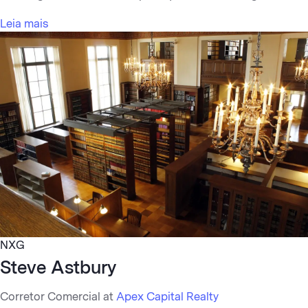
Leia mais
NXG
Steve Astbury
Corretor Comercial at
Apex Capital Realty