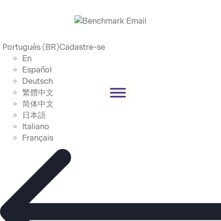
Português (BR)
Cadastre-se
En
Español
Deutsch
繁體中文
简体中文
日本語
Italiano
Français