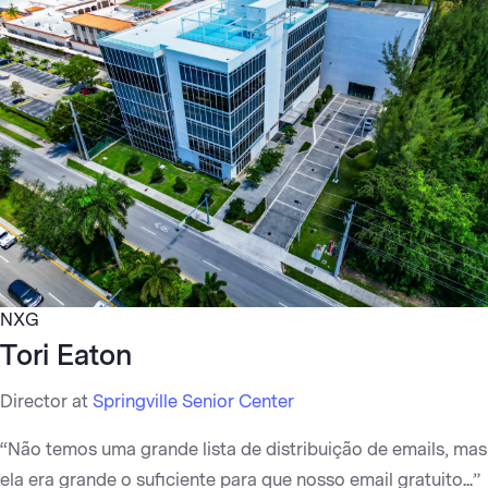
NXG
Tori Eaton
Director at
Springville Senior Center
“Não temos uma grande lista de distribuição de emails, mas
ela era grande o suficiente para que nosso email gratuito...”