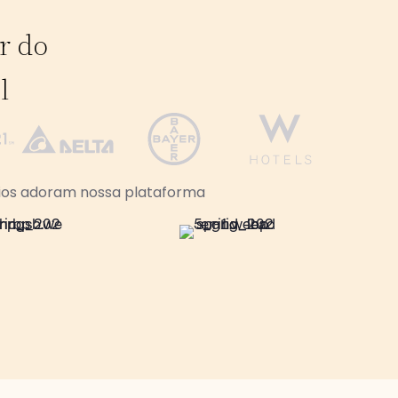
or do
l
rios adoram nossa plataforma