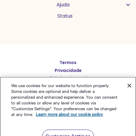
Ajuda
Status
Termos
English
Privacidade
Español
Definições de cookies
Deutsch
Mapa do Site
We use cookies for our website to function properly.
Some cookies are optional and help deliver a
Português (BR)
繁體中文
personalized and enhanced experience. You can consent
to all cookies or allow any level of cookies via
简体中文
"Customize Settings". Your preferences can be changed
© Polaris Software
,
LLC
Benchmark Email® is a
at any time.
Learn more about our cookie policy
.
日本語
registered trademark of
Polaris Software, LLC
Italiano