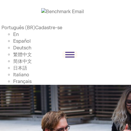
Português (BR)
Cadastre-se
En
Español
Deutsch
繁體中文
简体中文
日本語
Italiano
Français