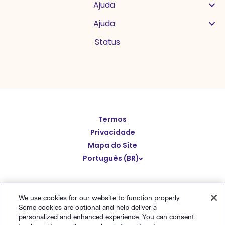
Ajuda
Ajuda
Status
English
Termos
Español
Privacidade
Deutsch
Mapa do Site
Português (BR)
繁體中文
简体中文
© Polaris Software
,
LLC
Benchmark Email® is a
日本語
We use cookies for our website to function properly.
registered trademark of
Polaris Software, LLC
Some cookies are optional and help deliver a
Italiano
personalized and enhanced experience. You can consent