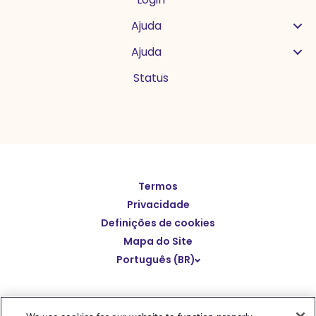
Ajuda
Ajuda
Status
Termos
English
Privacidade
Español
Definições de cookies
Deutsch
Mapa do Site
Português (BR)
繁體中文
简体中文
© Polaris Software
,
LLC
Benchmark Email® is a
日本語