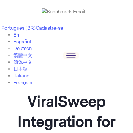
Português (BR)
Cadastre-se
En
Español
Deutsch
繁體中文
简体中文
日本語
Italiano
Français
ViralSweep
Integration for