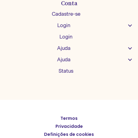
Conta
Cadastre-se
Login
Login
Ajuda
Ajuda
Status
Termos
English
Privacidade
Español
Definições de cookies