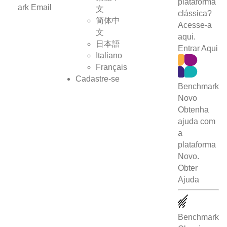
plataforma
文
clássica?
简体中
Acesse-a
文
aqui.
日本語
Entrar Aqui
Italiano
Français
Cadastre-se
Benchmark
Novo
Obtenha
ajuda com
a
plataforma
Novo.
Obter
Ajuda
Benchmark