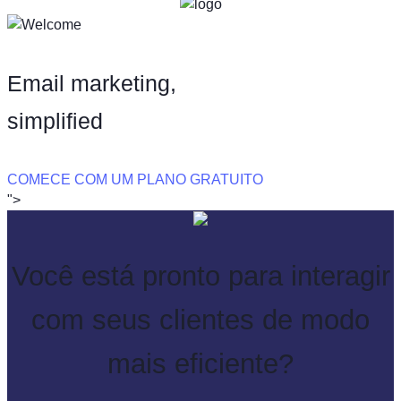
Email marketing,
simpliﬁed
COMECE COM UM PLANO GRATUITO
">
Você está pronto para interagir
com seus clientes de modo
mais eficiente?