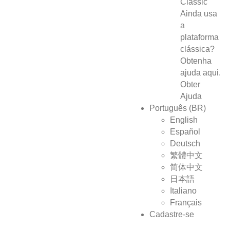
Classic
Ainda usa
a
plataforma
clássica?
Obtenha
ajuda aqui.
Obter
Ajuda
Português (BR)
English
Español
Deutsch
繁體中文
简体中文
日本語
Italiano
Français
Cadastre-se