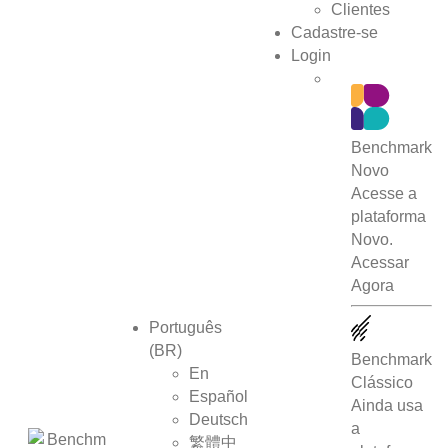
Clientes
Cadastre-se
Login
Benchmark
Novo
Acesse a
plataforma
Novo.
Acessar
Agora
Português
(BR)
Benchmark
En
Clássico
Español
Ainda usa
Deutsch
a
繁體中