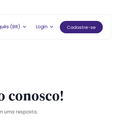
guês (BR)
Login
Cadastre-se
o conosco!
m uma resposta.