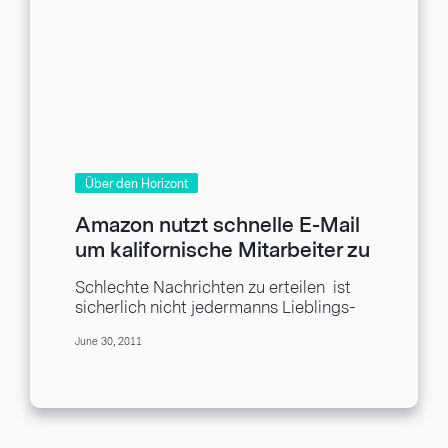
Über den Horizont
Amazon nutzt schnelle E-Mail
um kalifornische Mitarbeiter zu
kündigen
Schlechte Nachrichten zu erteilen ist
sicherlich nicht jedermanns Lieblings-
Nutzung von E-Mail Marketing. Davon
June 30, 2011
abgesehen, es kann zweifellos die
Sache erleichtern...