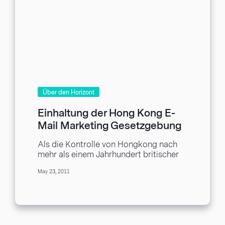
Über den Horizont
Einhaltung der Hong Kong E-
Mail Marketing Gesetzgebung
Als die Kontrolle von Hongkong nach
mehr als einem Jahrhundert britischer
Verwaltung an China im Jahr 1997
May 23, 2011
zurückgegeben wurde, wurden...