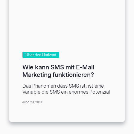
Über den Horizont
Wie kann SMS mit E-Mail
Marketing funktionieren?
Das Phänomen dass SMS ist, ist eine
Variable die SMS ein enormes Potenzial
als Marketing-Instrument bietet. Das
June 23, 2011
und die Tatsache,...