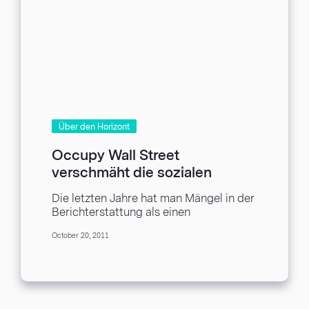
Über den Horizont
Occupy Wall Street
verschmäht die sozialen
Medien und Online Marketing
Die letzten Jahre hat man Mängel in der
Versuche
Berichterstattung als einen
wachsenden Trend unter den
October 20, 2011
Massenmedien gesehen, und Wall
Street...