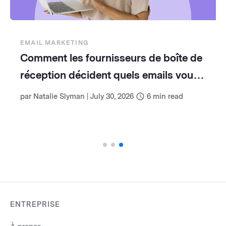
EMAIL MARKETING
Comment les fournisseurs de boîte de
réception décident quels emails vous
voyez (et comment travailler avec eux)
par
Natalie Slyman
|
July 30, 2026
6
min read
ENTREPRISE