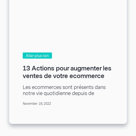
Aller plus loin
13 Actions pour augmenter les
ventes de votre ecommerce
Les ecommerces sont présents dans
notre vie quotidienne depuis de
nombreuses années maintenant. Non
November 19, 2022
seulement ce secteur est en pleine...