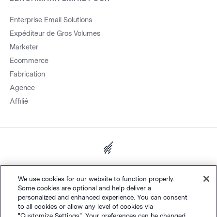
Enterprise Email Solutions
Expéditeur de Gros Volumes
Marketer
Ecommerce
Fabrication
Agence
Affilié
&
Plan du site.
Vie privée
Conditions générales
Paramètres des
We use cookies for our website to function properly.
Some cookies are optional and help deliver a
©
cookies
Polaris Software, LLC
personalized and enhanced experience. You can consent
to all cookies or allow any level of cookies via
"Customize Settings". Your preferences can be changed