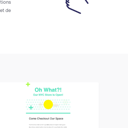
ations
 et de
VIEW