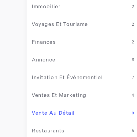
Immobilier
2
Voyages Et Tourisme
2
Finances
2
Annonce
6
Invitation Et Événementiel
7
Ventes Et Marketing
4
Vente Au Détail
9
Restaurants
5