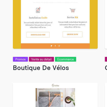
VIEW
Promos
Vente au détail
Ecommerce
Boutique De Vélos