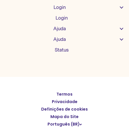
Login
Login
Ajuda
Ajuda
Status
Termos
English
Privacidade
Español
Definições de cookies
Deutsch
Mapa do Site
Português (BR)
繁體中文