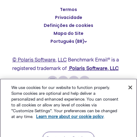
Termos
English
Privacidade
Español
Definições de cookies
Deutsch
Mapa do Site
Português (BR)
繁體中文
简体中文
© Polaris Software
,
LLC
Benchmark Email® is a
日本語
registered trademark of
Polaris Software, LLC
Italiano
Français
We use cookies for our website to function properly.
Some cookies are optional and help deliver a
personalized and enhanced experience. You can consent
to all cookies or allow any level of cookies via
"Customize Settings". Your preferences can be changed
at any time.
Learn more about our cookie policy
.