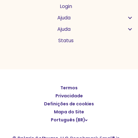
Login
Ajuda
Ajuda
Status
Termos
English
Privacidade
Español
Definições de cookies
Deutsch
Mapa do Site
Português (BR)
繁體中文
简体中文