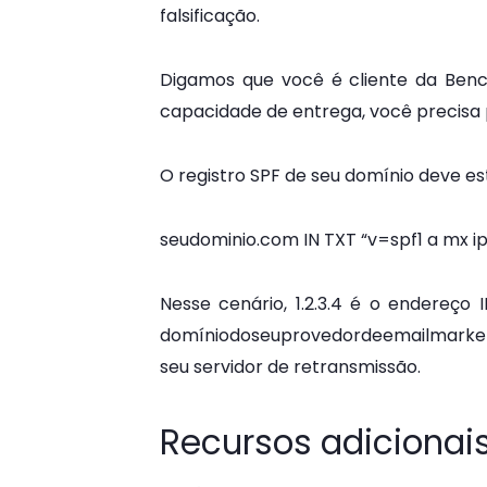
falsificação.
Digamos que você é cliente da Benc
capacidade de entrega, você precisa 
O registro SPF de seu domínio deve e
seudominio.com IN TXT “v=spf1 a mx i
Nesse cenário, 1.2.3.4 é o endereço
domíniodoseuprovedordeemailmarke
seu servidor de
retransmissão
.
Recursos adicionai