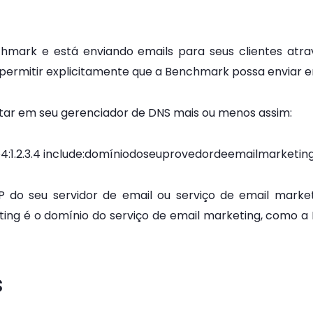
hmark e está enviando emails para seus clientes atr
permitir explicitamente que a Benchmark possa enviar e
star em seu gerenciador de DNS mais ou menos assim:
p4:1.2.3.4 include:domíniodoseuprovedordeemailmarketing
 IP do seu servidor de email ou serviço de email mark
ting
é o domínio do serviço de email marketing, como 
s