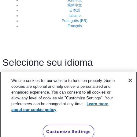
繁體中文
简体中文
日本語
Italiano
Português (BR)
Français
Selecione seu idioma
We use cookies for our website to function properly. Some
English
cookies are optional and help deliver a personalized and
Español
enhanced experience. You can consent to all cookies or
Deutsch
allow any level of cookies via "Customize Settings". Your
preferences can be changed at any time.
Learn more
繁體中文
about our cookie policy
.
简体中文
日本語
Italiano
Customize Settings
Português (BR)