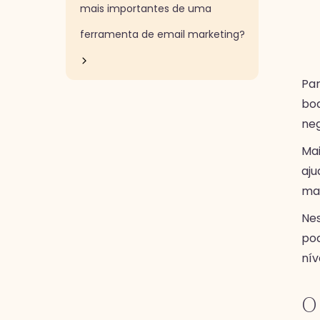
mais importantes de uma
ferramenta de email marketing?
Pa
boa
neg
Mai
aju
mar
Nes
pod
nív
O