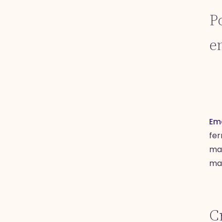
P
e
Em
fer
mar
mar
Cr