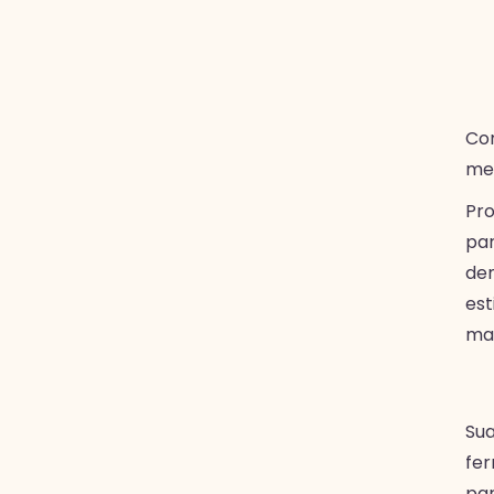
Co
mel
Pro
par
dem
est
ma
Sua
fer
par