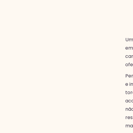
Uma
ema
cam
ofe
Pen
e i
tor
aco
não
res
mar