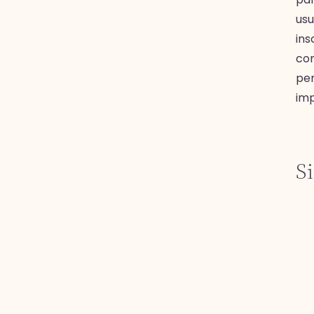
usu
ins
con
per
imp
S