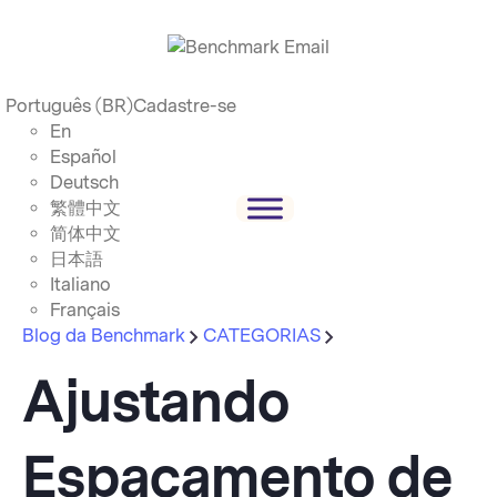
Português (BR)
Cadastre-se
En
Español
Deutsch
繁體中文
简体中文
日本語
Italiano
Français
Blog da Benchmark
CATEGORIAS
Ajustando
Espaçamento de