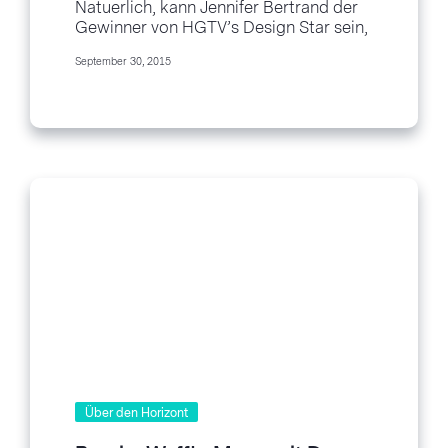
Natuerlich, kann Jennifer Bertrand der
Gewinner von HGTV’s Design Star sein,
aber Sie hat uns auf der “Heart of
September 30, 2015
Business”...
Über den Horizont