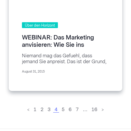
Über den Horizont
WEBINAR: Das Marketing
anvisieren: Wie Sie ins
Schwarze treffen koennen
Niemand mag das Gefuehl, dass
jemand Sie anpreist. Das ist der Grund,
warum die Bereitstellung von relevanter
August 31, 2015
Inhalte an Ihr...
<
1
2
3
4
5
6
7
…
16
>