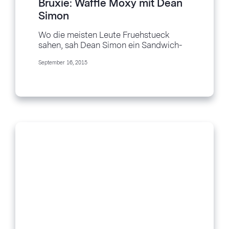
Bruxie: Waffle Moxy mit Dean
Simon
Wo die meisten Leute Fruehstueck
sahen, sah Dean Simon ein Sandwich-
Truck. Bruxie, sein neues Nehmen an
September 16, 2015
der Waffel, explodierte vom...