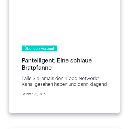
Über den Horizont
Pantelligent: Eine schlaue
Bratpfanne
Falls Sie jemals den “Food Network”
Kanal gesehen haben und dann klagend
festgestellt haben, dass Sie nicht ein
October 22, 2015
einziges Element...