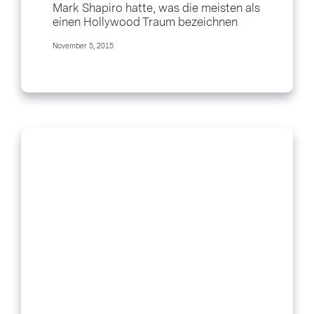
Mark Shapiro hatte, was die meisten als
“Heart of Business”
einen Hollywood Traum bezeichnen
würden. Eine Position in einer Branche,
November 5, 2015
die von vielen begehrt ist. Jedoch,
verließ Mark seinen sechsstelligen
Abteilungsleitungsjob und ist...