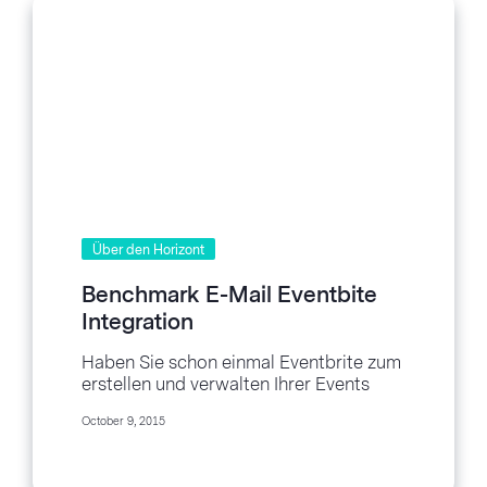
Über den Horizont
Benchmark E-Mail Eventbite
Integration
Haben Sie schon einmal Eventbrite zum
erstellen und verwalten Ihrer Events
benutzt? Nun koennen Sie die
October 9, 2015
Teilnahme Ihrer Events foerdern,...