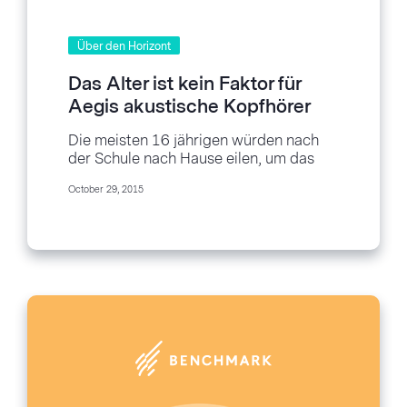
Über den Horizont
Das Alter ist kein Faktor für
Aegis akustische Kopfhörer
und deren 16 jährigen Gründer
Die meisten 16 jährigen würden nach
der Schule nach Hause eilen, um das
neuste Halo zu spielen. Kingsley kommt
October 29, 2015
nach Hause, um sein erfolgreiches
Kickstarter-finanziertes Geschäft
zusammen mit seinem Vater...