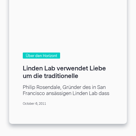
Über den Horizont
Linden Lab verwendet Liebe
um die traditionelle
Büroorganisation zu zerlegen
Philip Rosendale, Gründer des in San
Francisco ansässigen Linden Lab dass
das Spiel der virtuellen Welt Second
October 6, 2011
Life geschaffen hat,...