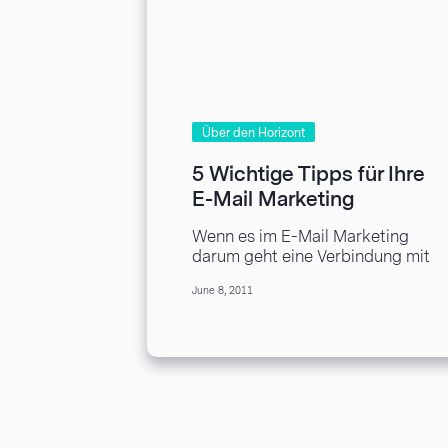
Über den Horizont
5 Wichtige Tipps für Ihre
E-Mail Marketing
Umfrage
Wenn es im E-Mail Marketing
darum geht eine Verbindung mit
den Leuten die Ihr E-Mail
June 8, 2011
Rundschreiben zu machen, dann
gibt...