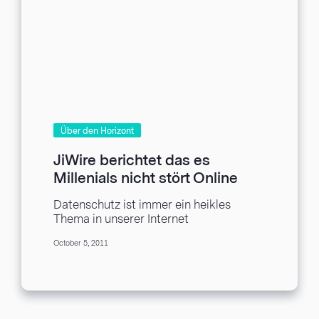
Über den Horizont
JiWire berichtet das es
Millenials nicht stört Online
Persönlich zu werden
Datenschutz ist immer ein heikles
Thema in unserer Internet
angetriebenen Welt. Es hat sich noch
October 5, 2011
mehr zu einem heißen Thema...